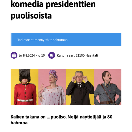
komedia presidenttien
puolisoista
Tarkastelet mennyttä tapahtumaa.
to 8.8.2024
klo 19
Kailon saari, 21100 Naantali
Kaiken takana on … puoliso. Neljä näyttelijää ja 80
hahmoa.