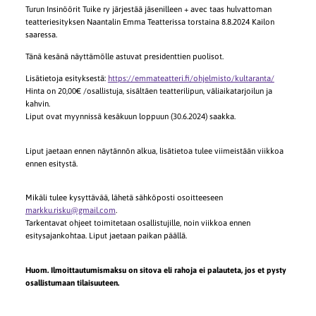
Turun Insinöörit Tuike ry järjestää jäsenilleen + avec taas hulvattoman
teatteriesityksen Naantalin Emma Teatterissa torstaina 8.8.2024 Kailon
saaressa.
Tänä kesänä näyttämölle astuvat presidenttien puolisot.
Lisätietoja esityksestä:
https://emmateatteri.fi/ohjelmisto/kultaranta/
Hinta on 20,00€ /osallistuja, sisältäen teatterilipun, väliaikatarjoilun ja
kahvin.
Liput ovat myynnissä kesäkuun loppuun (30.6.2024) saakka.
Liput jaetaan ennen näytännön alkua, lisätietoa tulee viimeistään viikkoa
ennen esitystä.
Mikäli tulee kysyttävää, lähetä sähköposti osoitteeseen
markku.risku@gmail.com
.
Tarkentavat ohjeet toimitetaan osallistujille, noin viikkoa ennen
esitysajankohtaa. Liput jaetaan paikan päällä.
Huom. Ilmoittautumismaksu on sitova eli rahoja ei palauteta, jos et pysty
osallistumaan tilaisuuteen.