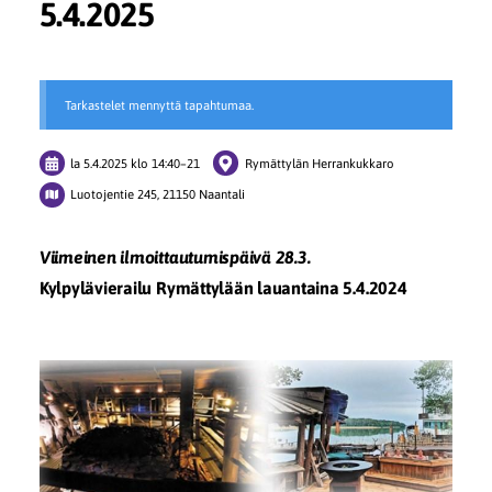
5.4.2025
Tarkastelet mennyttä tapahtumaa.
la 5.4.2025
klo 14:40
–
21
Rymättylän Herrankukkaro
Luotojentie 245, 21150 Naantali
Viimeinen ilmoittautumispäivä 28.3.
Kylpylävierailu Rymättylään lauantaina 5.4.2024