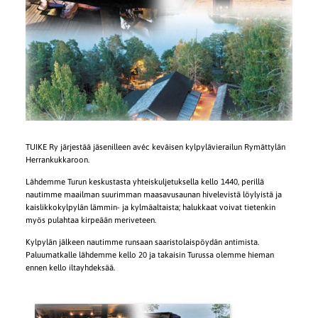
TUIKE Ry järjestää jäsenilleen avéc keväisen kylpylävierailun Rymättylän
Herrankukkaroon.
Lähdemme Turun keskustasta yhteiskuljetuksella kello 1440, perillä
nautimme maailman suurimman maasavusaunan hivelevistä löylyistä ja
kaislikkokylpylän lämmin- ja kylmäaltaista; halukkaat voivat tietenkin
myös pulahtaa kirpeään meriveteen.
Kylpylän jälkeen nautimme runsaan saaristolaispöydän antimista.
Paluumatkalle lähdemme kello 20 ja takaisin Turussa olemme hieman
ennen kello iltayhdeksää.