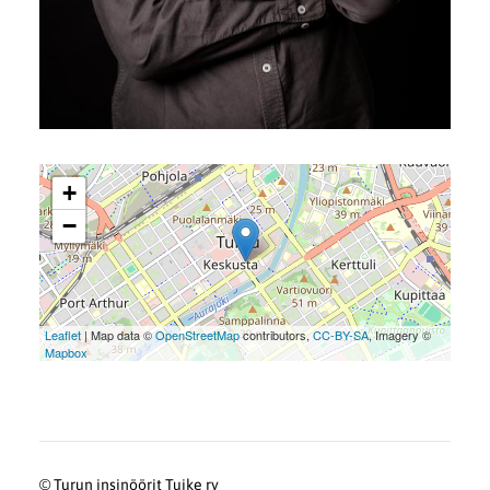
+
−
Leaflet
| Map data ©
OpenStreetMap
contributors,
CC-BY-SA
, Imagery ©
Mapbox
©
Turun insinöörit Tuike ry