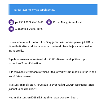
Tarkastelet mennyttä tapahtumaa.
pe 25.11.2022
klo 19
–
22
Proud Mary, Aurajokisali
Aurakatu 3, 20100 Turku
Lounais-Suomen Insinöörit LOUSI ry ja Turun insinööriopiskelijat TIO ry
järjestävät afterwork tapahatuman vastavalmisuville ja valmistuneille
insinööreille.
Tapahtumassa esiintymässä kello 21.00 alkaen standup Stand up -
koomikko Tommi Ylimäinen.
Tule mukaan viettämään rattoisaa iltaa ja verkostoitumaan uunituoreiden
insinöörien kanssa.
Tilaisuus on maksuton. Tervetulleita ovat kaikki LOUSIn jäsenjärjestöjen
jäsenet ja heidän avecit.
Huom. tilaisuus on K-18 sillä tapahtumapaikkana on baari.