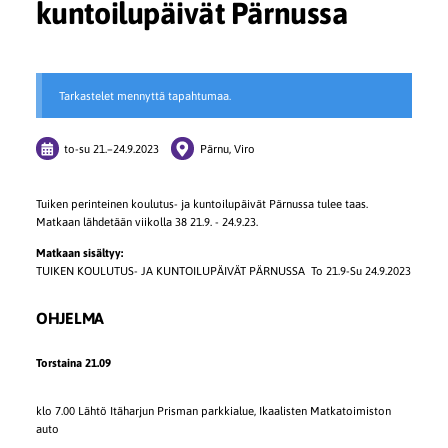
kuntoilupäivät Pärnussa
Tarkastelet mennyttä tapahtumaa.
to-su
21.
–
24.9.2023
Pärnu, Viro
Tuiken perinteinen koulutus- ja kuntoilupäivät Pärnussa tulee taas.
Matkaan lähdetään viikolla 38 21.9. - 24.9.23.
Matkaan sisältyy:
TUIKEN KOULUTUS- JA KUNTOILUPÄIVÄT PÄRNUSSA To 21.9-Su 24.9.2023
OHJELMA
Torstaina 21.09
klo 7.00 Lähtö Itäharjun Prisman parkkialue, Ikaalisten Matkatoimiston
auto