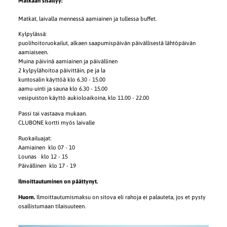
Matkaan sisältyy:
Matkat, laivalla mennessä aamiainen ja tullessa buffet.
Kylpylässä:
puolihoitoruokailut, alkaen saapumispäivän päivällisestä lähtöpäivän
aamiaiseen.
Muina päivinä aamiainen ja päivällinen
2 kylpylähoitoa päivittäin, pe ja la
kuntosalin käyttöä klo 6.30 - 15.00
aamu-uinti ja sauna klo 6.30 - 15.00
vesipuiston käyttö aukioloaikoina, klo 11.00 - 22.00
Passi tai vastaava mukaan.
CLUBONE kortti myös laivalle
Ruokailuajat:
Aamiainen klo 07 - 10
Lounas klo 12 - 15
Päivällinen klo 17 - 19
Ilmoittautuminen on päättynyt.
Huom.
Ilmoittautumismaksu on sitova eli rahoja ei palauteta, jos et pysty
osallistumaan tilaisuuteen.